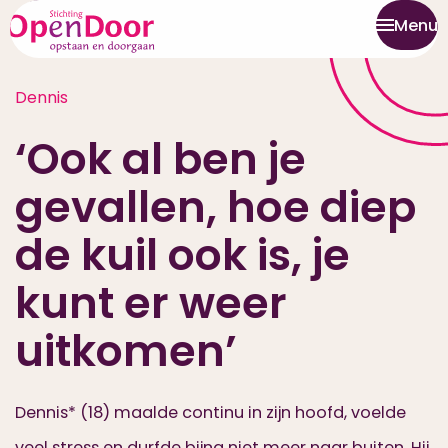
Menu
Dennis
‘Ook al ben je
gevallen, hoe diep
de kuil ook is, je
kunt er weer
uitkomen’
Dennis* (18) maalde continu in zijn hoofd, voelde
veel stress en durfde bijna niet meer naar buiten. Hij