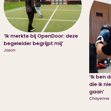
‘Ik merkte bij OpenDoor: deze
begeleider begrijpt mij’
Jason
‘Ik ben 
die ik ni
gaan’
Chayenne