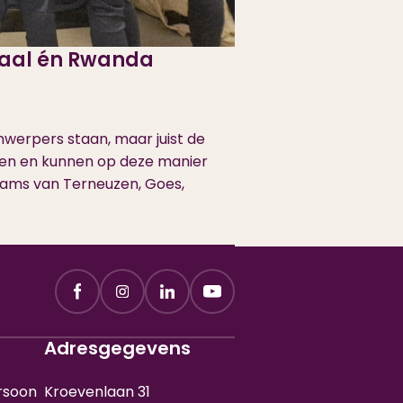
daal én Rwanda
nwerpers staan, maar juist de
eren en kunnen op deze manier
eams van Terneuzen, Goes,
Adresgegevens
rsoon
Kroevenlaan 31