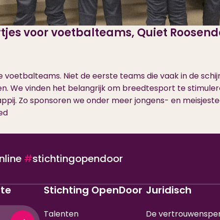
tjes voor voetbalteams, Quiet Roosen
voetbalteams. Niet de eerste teams die vaak in de schij
en. We vinden het belangrijk om breedtesport te stimul
ppij. Zo sponsoren we onder meer jongens- en meisjest
ed
nline
#
stichtingopendoor
gte
Stichting OpenDoor
Juridisch
Talenten
De vertrouwenspe