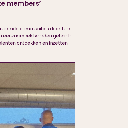
nze members’
zogenoemde communities door heel
 hun eenzaamheid worden gehaald.
alenten ontdekken en inzetten