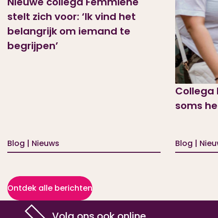
Nieuwe collega Femmiëne
stelt zich voor: ‘Ik vind het
belangrijk om iemand te
begrijpen’
Collega 
soms hel
Blog | Nieuws
Blog | Nie
Ontdek alle berichten
Volg ons ook online