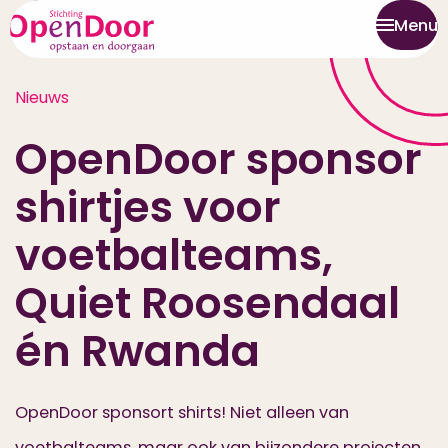
Menu
Nieuws
OpenDoor sponsor
shirtjes voor
voetbalteams,
Quiet Roosendaal
én Rwanda
OpenDoor sponsort shirts! Niet alleen van
voetbalteams, maar ook van bijzondere projecten.