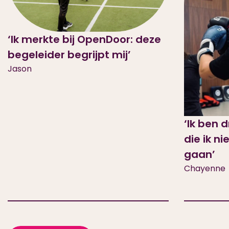
‘Ik merkte bij OpenDoor: deze
begeleider begrijpt mij’
Jason
‘Ik ben 
die ik ni
gaan’
Chayenne