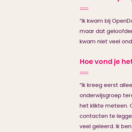
“Ik kwam bij OpenDo
maar dat geloofden z
kwam niet veel on
Hoe vond je he
“Ik kreeg eerst all
onderwijsgroep ter
het klikte meteen. 
contacten te legge
veel geleerd. Ik be