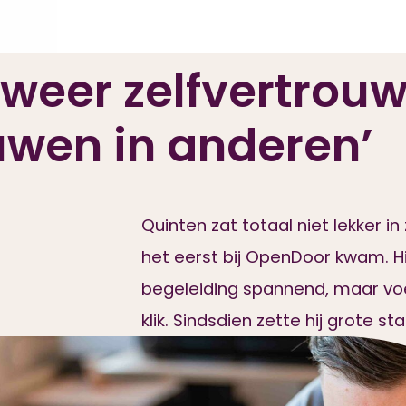
weer
zelfvertrou
uwen
in
anderen’
Quinten
zat
totaal
niet
lekker
in
het
eerst
bij
OpenDoor
kwam.
Hi
begeleiding
spannend,
maar
vo
klik.
Sindsdien
zette
hij
grote
st