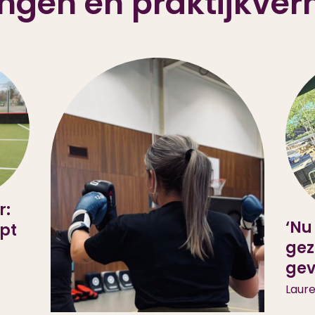
ngen en praktijkver
r:
‘Nu
jpt
gez
gev
Laur