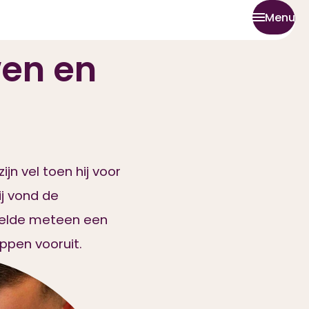
Menu
wen
en
zijn
vel
toen
hij
voor
j
vond
de
elde
meteen
een
appen
vooruit.