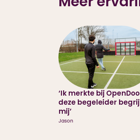
Meer ervari
‘Ik merkte bij OpenDoo
deze begeleider begri
mij’
Jason