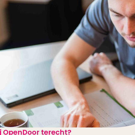
j OpenDoor terecht?