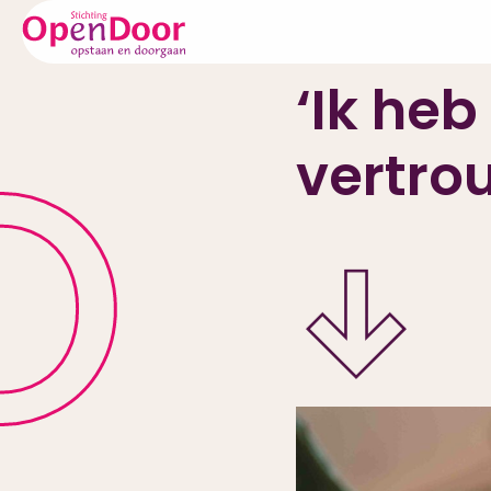
Quinten (18 jaar)
‘Ik
heb
vertro