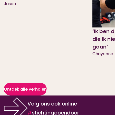
Jason
‘Ik ben 
die ik ni
gaan’
Chayenne
Ontdek alle verhalen
Volg ons ook online
#
stichtingopendoor