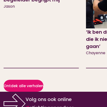
Jason
‘Ik ben 
die ik ni
gaan’
Chayenne
Ontdek alle verhalen
Volg ons ook online