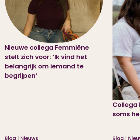
Nieuwe collega Femmiëne
stelt zich voor: ‘Ik vind het
belangrijk om iemand te
begrijpen’
Collega 
soms hel
Blog | Nieuws
Blog | Nie